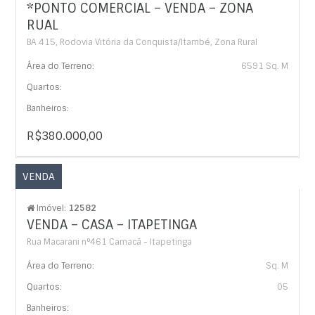
*PONTO COMERCIAL – VENDA – ZONA
RUAL
BA 415, Rodovia Vitória da Conquista/Itambé, Zona Rural
Área do Terreno:
6591 Sq. M
Quartos:
Banheiros:
R$380.000,00
VENDA
Imóvel:
12582
VENDA – CASA – ITAPETINGA
Rua Macarani n°461 Camacã - Itapetinga
Área do Terreno:
Sq. M
Quartos:
05
Banheiros: