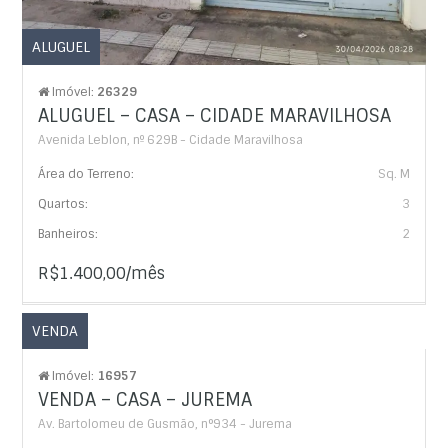
ALUGUEL
Imóvel:
26329
ALUGUEL – CASA – CIDADE MARAVILHOSA
Avenida Leblon, nº 629B - Cidade Maravilhosa
Área do Terreno:
Sq. M
Quartos:
3
Banheiros:
2
R$1.400,00/mês
VENDA
Imóvel:
16957
VENDA – CASA – JUREMA
Av. Bartolomeu de Gusmão, n°934 - Jurema