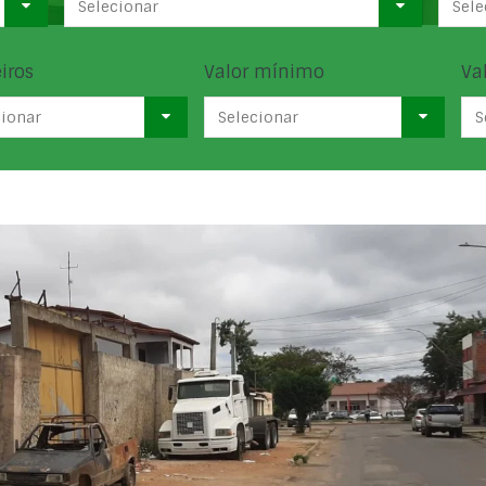
Selecionar
Sele
iros
Valor mínimo
Va
cionar
Selecionar
S