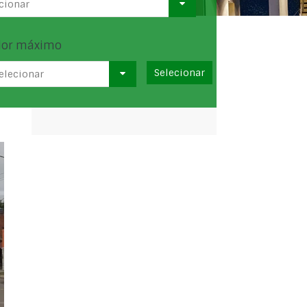
cionar
lor máximo
elecionar