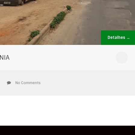
Detalhes →
NIA
No Comments