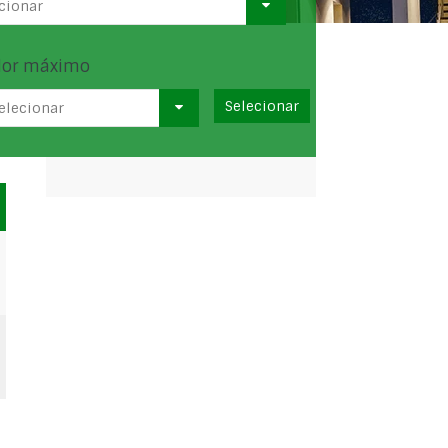
cionar
lor máximo
elecionar