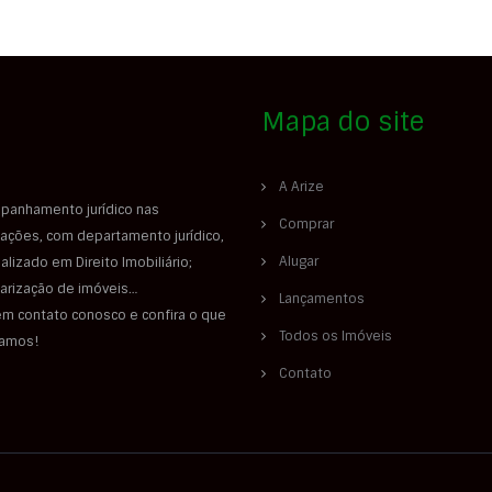
Mapa do site
A Arize
panhamento jurídico nas
Comprar
ações, com departamento jurídico,
Alugar
alizado em Direito Imobiliário;
larização de imóveis…
Lançamentos
em contato conosco e confira o que
Todos os Imóveis
iamos!
Contato