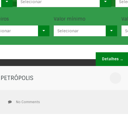
Selecionar
Sele
iros
Valor mínimo
Va
cionar
Selecionar
S
Detalhes →
 PETRÓPOLIS
No Comments