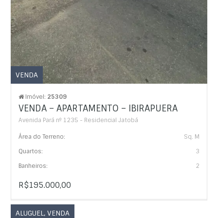
VENDA
Imóvel:
25309
VENDA – APARTAMENTO – IBIRAPUERA
Avenida Pará nº 1235 - Residencial Jatobá
Área do Terreno:
Sq. M
Quartos:
3
Banheiros:
2
R$195.000,00
ALUGUEL
,
VENDA