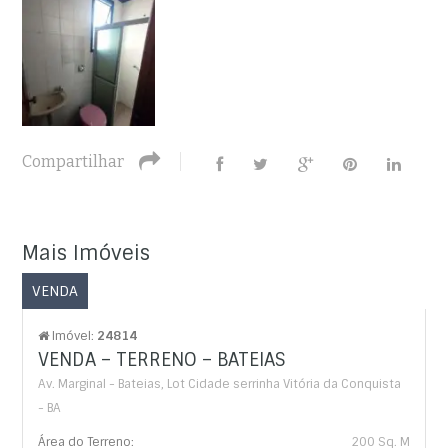
Compartilhar
Mais Imóveis
VENDA
Imóvel:
24814
VENDA – TERRENO – BATEIAS
Av. Marginal - Bateias, Lot Cidade serrinha Vitória da Conquista
- BA
Área do Terreno:
200 Sq. M