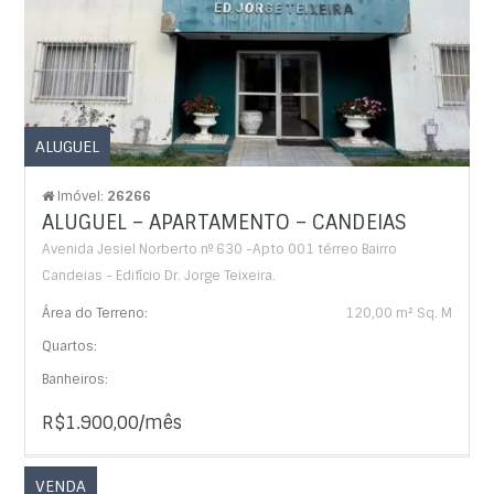
ALUGUEL
Imóvel:
26266
ALUGUEL – APARTAMENTO – CANDEIAS
Avenida Jesiel Norberto nº 630 -Apto 001 térreo Bairro
Candeias - Edifício Dr. Jorge Teixeira.
Área do Terreno:
120,00 m² Sq. M
Quartos:
Banheiros:
R$1.900,00/mês
VENDA