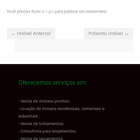
Você precisa fazer o
login
para publicar um comentário.
← Imóvel Anterior
Próximo Imóvel →
Oferecemos serviços em:
• Venda de imóveis prontos;
• Locação de imóveis residenciais, comerciais e
industriais;
• Venda de loteamentos;
• Consultoria para lançamentos;
• Venda de lançamentos;