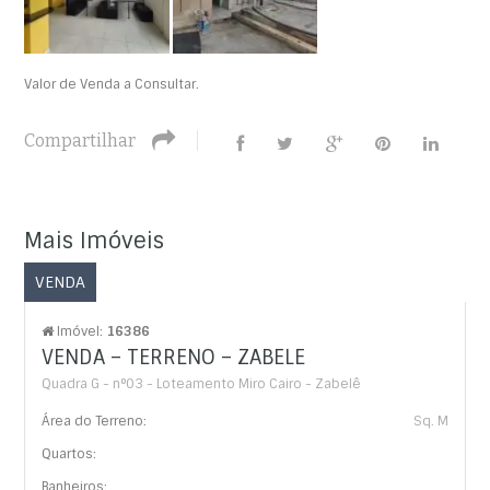
Valor de Venda a Consultar.
Compartilhar
Mais Imóveis
VENDA
Imóvel:
16386
VENDA – TERRENO – ZABELE
Quadra G - n°03 - Loteamento Miro Cairo - Zabelê
Área do Terreno:
Sq. M
Quartos:
Banheiros: