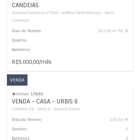
CANDEIAS
Avenida Fortaleza n° 850 - edifício Henri Matisse - Bairro
Candeias
Área do Terreno:
352,95 m² Sq. M
Quartos:
Banheiros:
R$5.000,00/mês
VENDA
Imóvel:
17630
VENDA – CASA – URBIS 6
Caminho 02 - Urbis 6 - Espirito Santo.
Área do Terreno:
200 Sq. M
Quartos:
9
Banheiros:
6