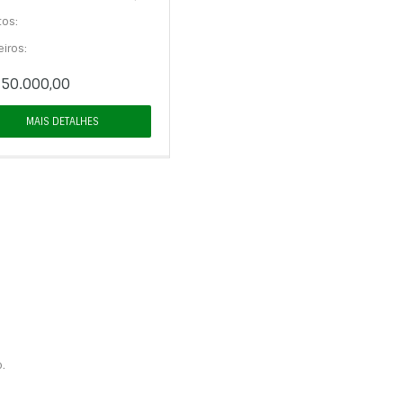
tos:
iros:
50.000,00
MAIS DETALHES
.