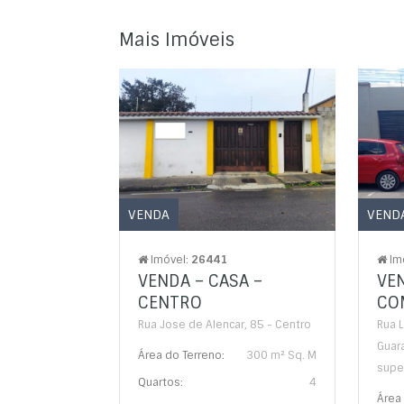
Mais Imóveis
VENDA
VEND
Imóvel:
26441
Im
VENDA – CASA –
VE
CENTRO
CO
Rua Jose de Alencar, 85 - Centro
Rua L
Guar
Área do Terreno:
300 m² Sq. M
supe
Quartos:
4
Área 