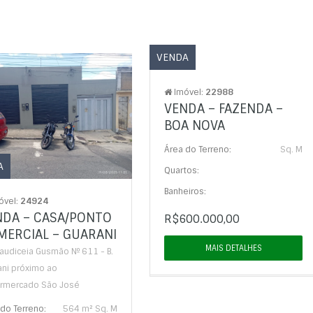
VENDA
Imóvel:
22988
VENDA – FAZENDA –
BOA NOVA
Área do Terreno:
Sq. M
A
Quartos:
Banheiros:
óvel:
24924
NDA – CASA/PONTO
R$600.000,00
MERCIAL – GUARANI
MAIS DETALHES
audiceia Gusmão Nº 611 - B.
ani próximo ao
rmercado São José
do Terreno:
564 m² Sq. M