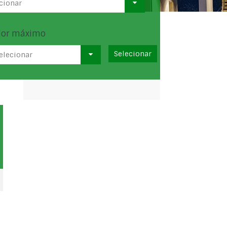
cionar
lor máximo
elecionar