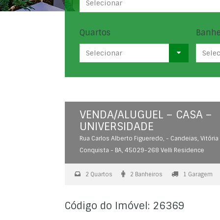
Selecionar
Quartos
Banhe
Selecionar
Sele
VENDA/ALUGUEL – CASA –
UNIVERSIDADE
Rua Carlos Alberto Figueredo, - Candeias, Vitória
Conquista - BA, 45029-268 Velli Residence
2 Quartos
2 Banheiros
1 Garagem
Código do Imóvel: 26369