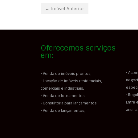
← Imóvel Anterior
Oferecemos serviços
em:
• Acom
• Venda de imóveis prontos;
negoci
• Locação de imóveis residenciais,
especi
comerciais e industriais;
• Regu
• Venda de loteamentos;
Entre 
• Consultoria para lançamentos;
anunc
• Venda de lançamentos;