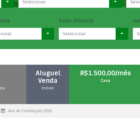
Selecionar
Sele
iros
Valor mínimo
Va
cionar
Selecionar
S
Aluguel
,
R$1.500,00/mês
Venda
Casa
 da
Imóvel
Ano de Construção:2026