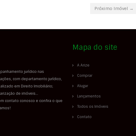
Próximo Imóvel →
Mapa do site
A Arize
panhamento jurídico nas
Comprar
ações, com departamento jurídico,
Alugar
alizado em Direito Imobiliário;
larização de imóveis…
Lançamentos
em contato conosco e confira o que
Todos os Imóveis
iamos!
Contato