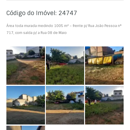
Código do Imóvel: 24747
Área toda murada medindo 1005 m² – frente p/ Rua João Pessoa n°
717, com saída p/ a Rua 08 de Maio