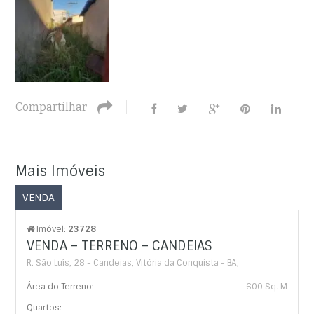
Compartilhar
Mais Imóveis
VENDA
Imóvel:
23728
VENDA – TERRENO – CANDEIAS
R. São Luís, 28 - Candeias, Vitória da Conquista - BA,
Área do Terreno:
600 Sq. M
Quartos: