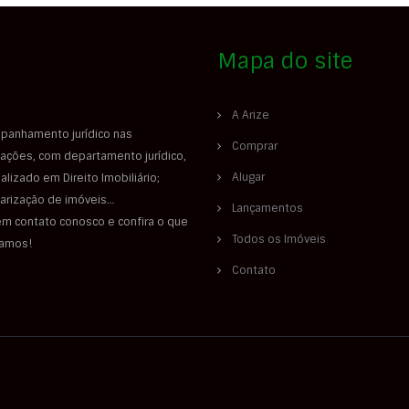
Mapa do site
A Arize
panhamento jurídico nas
Comprar
ações, com departamento jurídico,
Alugar
alizado em Direito Imobiliário;
larização de imóveis…
Lançamentos
em contato conosco e confira o que
Todos os Imóveis
iamos!
Contato