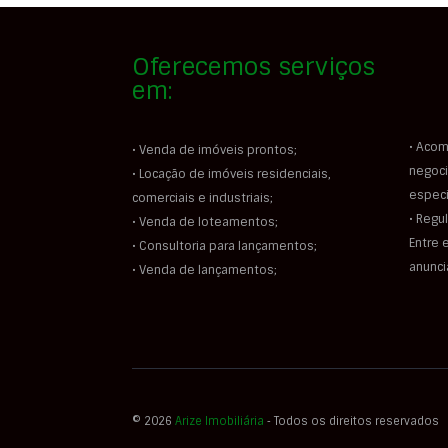
Oferecemos serviços
em:
• Acom
• Venda de imóveis prontos;
negoci
• Locação de imóveis residenciais,
especi
comerciais e industriais;
• Regu
• Venda de loteamentos;
Entre 
• Consultoria para lançamentos;
anunc
• Venda de lançamentos;
© 2026
Arize Imobiliária
‐ Todos os direitos reservados