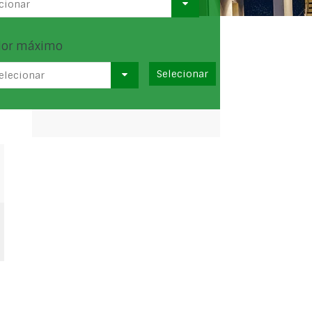
cionar
lor máximo
elecionar