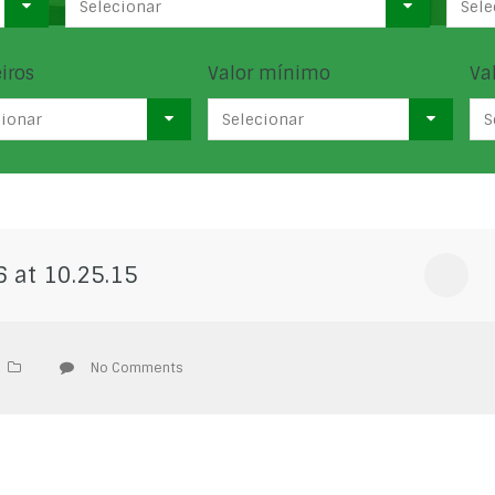
Selecionar
Sele
iros
Valor mínimo
Va
cionar
Selecionar
S
 at 10.25.15
No Comments