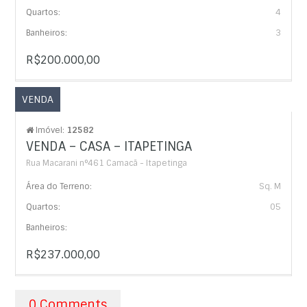
Quartos:
4
Banheiros:
3
R$200.000,00
VENDA
Imóvel:
12582
VENDA – CASA – ITAPETINGA
Rua Macarani n°461 Camacã - Itapetinga
Área do Terreno:
Sq. M
Quartos:
05
Banheiros:
R$237.000,00
0 Comments