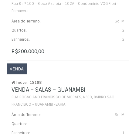
Rua B, nº 100 - Bloco Azaleia - 102A - Condomínio VOG Fiori -
Primavera
Área do Terreno:
Sq. M
Quartos:
2
Banheiros:
2
R$200.000,00
VENDA
Imóvel:
15198
VENDA – SALAS – GUANAMBI
RUA ROGACIANO FRANCISCO DE MORAES, N°30, BAIRRO SÃO
FRANCISCO - GUANAMBI -BAHIA.
Área do Terreno:
Sq. M
Quartos:
Banheiros:
1