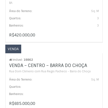
BA
Área do Terreno:
Sq. M
Quartos:
3
Banheiros:
3
R$420.000,00
VENDA
Imóvel:
18862
VENDA – CENTRO – BARRA DO CHOÇA
Rua Dom Climerio com Rua Regis Pacheco - Barra do Choça
Área do Terreno:
Sq. M
Quartos:
Banheiros:
R$685.000,00