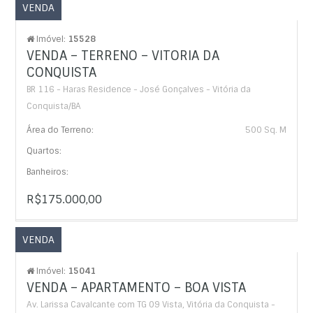
VENDA
Imóvel:
15528
VENDA – TERRENO – VITORIA DA
CONQUISTA
BR 116 - Haras Residence - José Gonçalves - Vitória da
Conquista/BA
Área do Terreno:
500 Sq. M
Quartos:
Banheiros:
R$175.000,00
VENDA
Imóvel:
15041
VENDA – APARTAMENTO – BOA VISTA
Av. Larissa Cavalcante com TG 09 Vista, Vitória da Conquista -