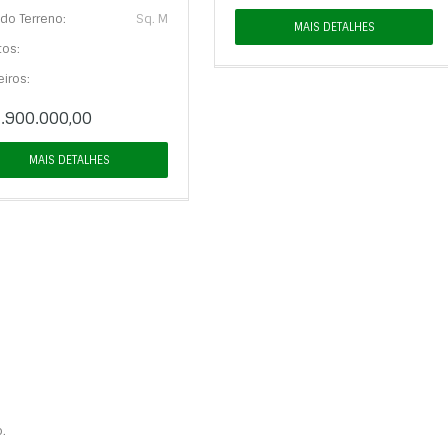
do Terreno:
Sq. M
MAIS DETALHES
tos:
iros:
.900.000,00
MAIS DETALHES
.