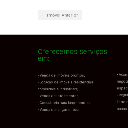
← Imóvel Anterior
Oferecemos serviços
em:
• Acom
• Venda de imóveis prontos;
negoci
• Locação de imóveis residenciais,
especi
comerciais e industriais;
• Regu
• Venda de loteamentos;
Entre 
• Consultoria para lançamentos;
anunc
• Venda de lançamentos;