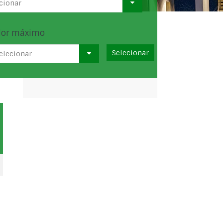
cionar
lor máximo
elecionar