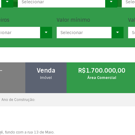
Selecionar
Sele
iros
Valor mínimo
Va
cionar
Selecionar
S
–
Venda
R$1.700.000,00
Imóvel
Área Comercial
Ano de Construção:
gé, fundo com a rua 13 de Maio.