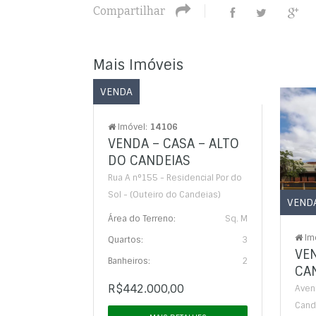
Compartilhar
Mais Imóveis
VENDA
Imóvel:
14106
VENDA – CASA – ALTO
DO CANDEIAS
Rua A n°155 - Residencial Por do
Sol - (Outeiro do Candeias)
VEND
Área do Terreno:
Sq. M
Im
Quartos:
3
VEN
Banheiros:
2
CA
R$442.000,00
Aveni
Cand