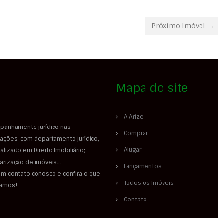
Próximo Imóvel →
Mapa do site
A Arize
panhamento jurídico nas
Comprar
ações, com departamento jurídico,
Alugar
alizado em Direito Imobiliário;
larização de imóveis…
Lançamentos
em contato conosco e confira o que
Todos os Imóveis
iamos!
Contato