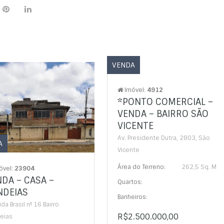
VENDA
Imóvel:
4912
*PONTO COMERCIAL –
VENDA – BAIRRO SÃO
VICENTE
Av. Presidente Dutra, 2803, São
A
Vicente
Área do Terreno:
262,5 Sq. M
óvel:
23904
DA – CASA –
Quartos:
NDEIAS
Banheiros:
da Brasil nº 16 Bairro
R$2.500.000,00
eias