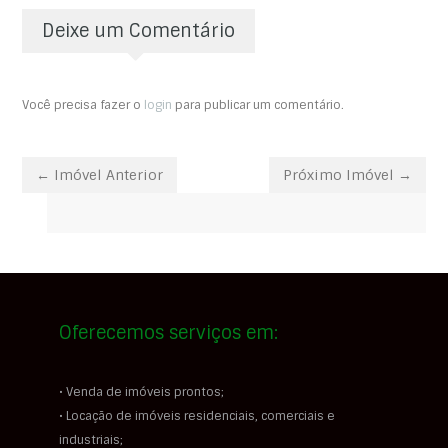
Deixe um Comentário
Você precisa fazer o
login
para publicar um comentário.
← Imóvel Anterior
Próximo Imóvel →
Oferecemos serviços em:
• Venda de imóveis prontos;
• Locação de imóveis residenciais, comerciais e
industriais;