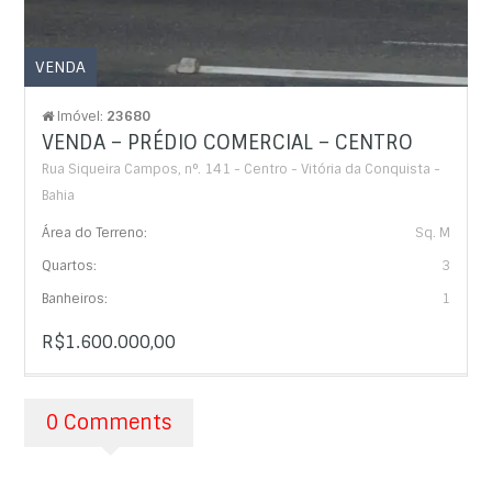
VENDA
Imóvel:
23680
VENDA – PRÉDIO COMERCIAL – CENTRO
Rua Siqueira Campos, n°. 141 - Centro - Vitória da Conquista -
Bahia
Área do Terreno:
Sq. M
Quartos:
3
Banheiros:
1
R$1.600.000,00
0 Comments