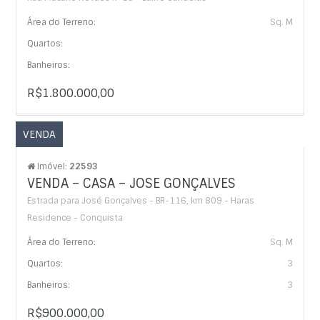
Área do Terreno:
Sq. M
Quartos:
Banheiros:
R$1.800.000,00
VENDA
Imóvel:
22593
VENDA – CASA – JOSE GONÇALVES
Estrada para José Gonçalves - BR-116, km 809 - Haras
Residence - Conquista
Área do Terreno:
Sq. M
Quartos:
3
Banheiros:
3
R$900.000,00