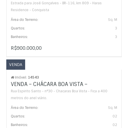
Estrada para José Gonçalves - BR-116, km 809 - Haras
Residence - Conquista
Área do Terreno:
Sq. M
Quartos:
3
Banheiros:
3
R$900.000,00
VENDA
Imóvel:
14543
VENDA – CHÁCARA BOA VISTA –
Rua Espirito Santo - n°30 - Chacaras Boa Vista - Fica a 400
metros do anel viário.
Área do Terreno:
Sq. M
Quartos:
02
Banheiros:
02