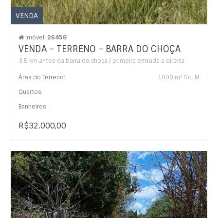
VENDA
Imóvel:
26458
VENDA – TERRENO – BARRA DO CHOÇA
3,5 km antes da barra do choça / primeira entrada a direita
Área do Terreno:
1000 m² Sq. M
Quartos:
Banheiros:
R$32.000,00