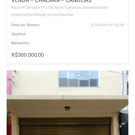
VENDA – CHÁCARA – CANDEIAS
Rua E nº (ao lado nº 178) Bairro Candeias (Universidade) -
Loteamento Parque Vitoria Imperial.
Área do Terreno:
6.000,00 m² Sq. M
Quartos:
Banheiros:
R$300.000,00