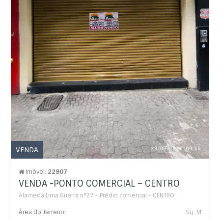
VENDA
Imóvel:
22907
VENDA -PONTO COMERCIAL – CENTRO
Alameda Lima Guerra n°27 - Prédio comercial - CENTRO
Área do Terreno:
Sq. M