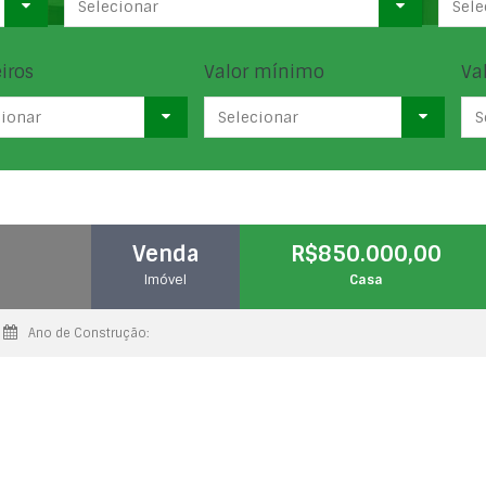
Selecionar
Sele
iros
Valor mínimo
Va
cionar
Selecionar
S
Venda
R$850.000,00
Imóvel
Casa
Ano de Construção: