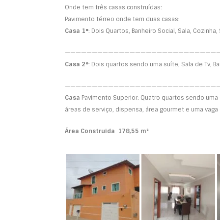
Onde tem três casas construídas:
Pavimento térreo onde tem duas casas:
Casa 1°
: Dois Quartos, Banheiro Social, Sala, Cozinha,
————————————————————————————
Casa 2°
: Dois quartos sendo uma suíte, Sala de Tv, B
————————————————————————————
Casa
Pavimento Superior: Quatro quartos sendo uma suí
áreas de serviço, dispensa, área gourmet e uma vaga
Área Construida 178,55 m²