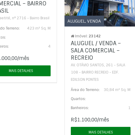
MERCIAL – BAIRRO
SIL
aetité, n° 2716 - Bairro Brasil
ALUGUEL
,
VENDA
do Terreno:
423 m² Sq. M
Imóvel:
23142
tos:
ALUGUEL / VENDA –
iros:
4
SALA COMERCIAL –
RECREIO
.000,00/mês
AV. OTÁVIO SANTOS, 261 - SALA
MAIS DETALHES
108 - BAIRRO RECREIO - EDF.
EDILSON PONTES
Área do Terreno:
30,84 m² Sq. M
Quartos:
Banheiros:
1
R$1.100,00/mês
MAIS DETALHES