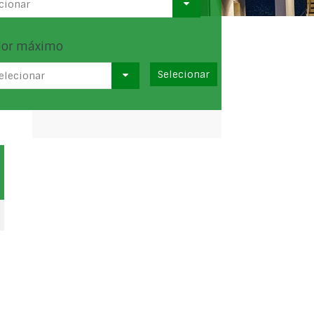
cionar
lor máximo
elecionar