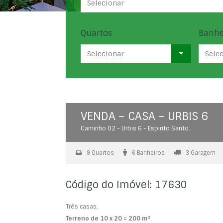
Selecionar
Quartos
Banhe
Selecionar
Sele
VENDA – CASA – URBIS 6
Caminho 02 - Urbis 6 - Espirito Santo.
9 Quartos
6 Banheiros
3 Garagem
Código do Imóvel: 17630
Três casas.
Terreno de 10 x 20 = 200 m²