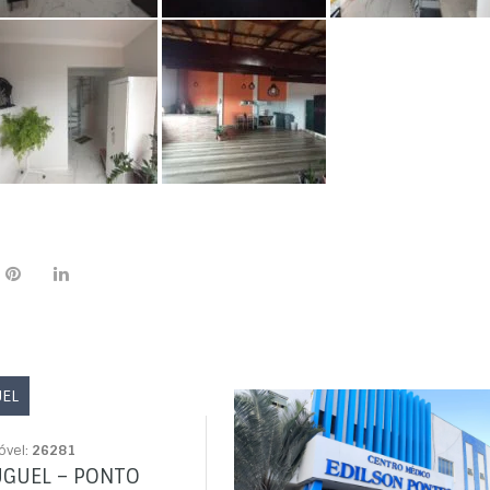
UEL
óvel:
26281
UGUEL – PONTO