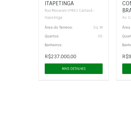
ITAPETINGA
CO
BRA
Rua Macarani n°461 Camacã -
Itapetinga
Av. C
Área do Terreno:
Sq. M
Área 
Quartos:
05
Quar
Banheiros:
Banhe
R$237.000,00
R$9
MAIS DETALHES