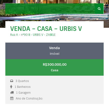
VENDA – CASA – URBIS V
Rua A - n°90 B - URBIS V - ZABELE
Venda
Imóvel
R$300.000,00
Casa
3 Quartos
1 Banheiros
1 Garagem
Ano de Construção: