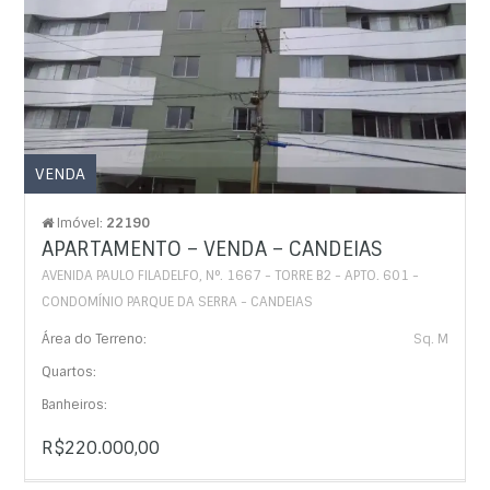
VENDA
Imóvel:
22190
APARTAMENTO – VENDA – CANDEIAS
AVENIDA PAULO FILADELFO, N°. 1667 - TORRE B2 - APTO. 601 -
CONDOMÍNIO PARQUE DA SERRA - CANDEIAS
Área do Terreno:
Sq. M
Quartos:
Banheiros:
R$220.000,00