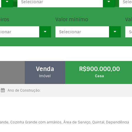
Selecionar
Sele
iros
Valor mínimo
Va
cionar
Selecionar
S
Venda
R$900.000,00
Imóvel
Casa
Ano de Construção:
rande, Cozinha Grande com armários, Área de Serviço, Quintal, Dependência