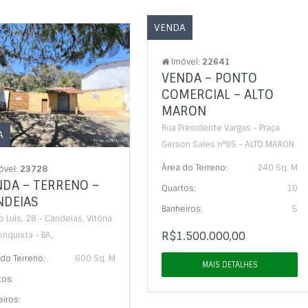
VENDA
Imóvel:
22641
VENDA – PONTO
COMERCIAL – ALTO
MARON
Rua Presidente Vargas - Praça
A
Gerson Sales n°95 - ALTO MARON
Área do Terreno:
240 Sq. M
óvel:
23728
NDA – TERRENO –
Quartos:
10
NDEIAS
Banheiros:
5
o Luís, 28 - Candeias, Vitória
R$1.500.000,00
nquista - BA,
do Terreno:
600 Sq. M
MAIS DETALHES
tos:
iros: