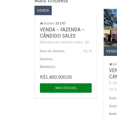
Mais Imóveis
VENDA
Imóvel:
25147
VENDA – FAZENDA –
CÂNDIDO SALES
Município de Cândido Sales - BA
VEND
Área do Terreno:
Sq. M
Quartos:
Im
Banheiros:
VE
CA
R$1.400.000,00
R. Sã
MAIS DETALHES
da Co
Área 
Quar
Banhe