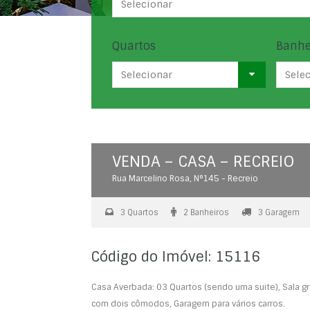
Selecionar
Quartos
Banhe
Selecionar
Sele
VENDA – CASA – RECREIO
Rua Marcelino Rosa, N°145 - Recreio
3 Quartos
2 Banheiros
3 Garagem
Código do Imóvel: 15116
Casa Averbada: 03 Quartos (sendo uma suite), Sala g
com dois cômodos, Garagem para vários carros.