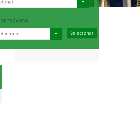
cionar
lor máximo
elecionar