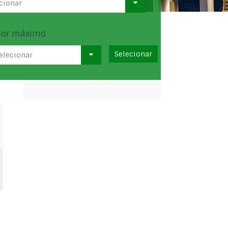
cionar
lor máximo
elecionar