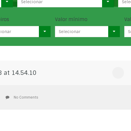
Selecionar
Sele
iros
Valor mínimo
Va
cionar
Selecionar
S
 at 14.54.10
No Comments