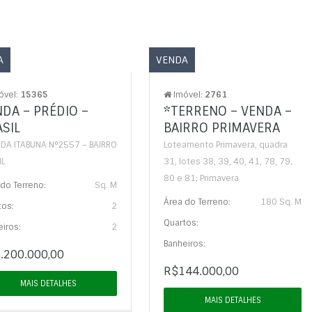
A
VENDA
óvel:
15365
Imóvel:
2761
DA – PRÉDIO –
*TERRENO – VENDA –
SIL
BAIRRO PRIMAVERA
IDA ITABUNA N°2557 – BAIRRO
Loteamento Primavera, quadra
IL
31, lotes 38, 39, 40, 41, 78, 79,
80 e 81; Primavera
do Terreno:
Sq. M
Área do Terreno:
180 Sq. M
tos:
2
Quartos:
iros:
2
Banheiros:
.200.000,00
R$144.000,00
MAIS DETALHES
MAIS DETALHES