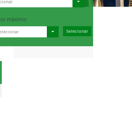
cionar
lor máximo
elecionar