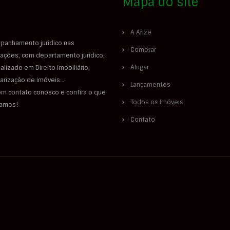
Mapa do site
A Arize
panhamento jurídico nas
Comprar
ações, com departamento jurídico,
Alugar
alizado em Direito Imobiliário;
larização de imóveis…
Lançamentos
em contato conosco e confira o que
Todos os Imóveis
iamos!
Contato