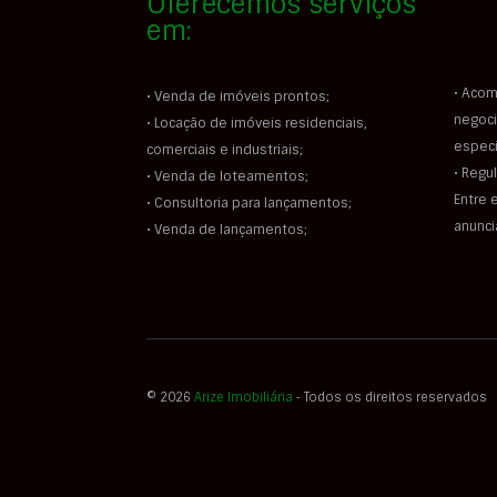
Oferecemos serviços
em:
• Acom
• Venda de imóveis prontos;
negoci
• Locação de imóveis residenciais,
especi
comerciais e industriais;
• Regu
• Venda de loteamentos;
Entre 
• Consultoria para lançamentos;
anunc
• Venda de lançamentos;
© 2026
Arize Imobiliária
‐ Todos os direitos reservados