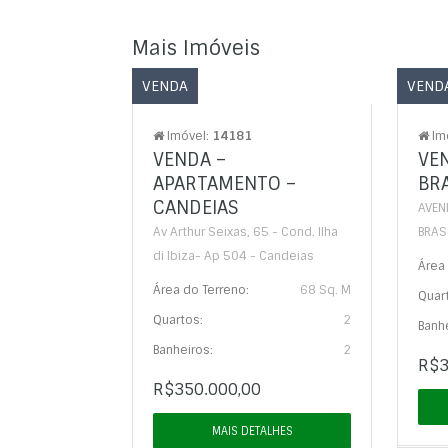
Mais Imóveis
VENDA
VEND
Imóvel:
14181
Im
VENDA –
VEN
APARTAMENTO –
BRA
CANDEIAS
AVEN
Av Arthur Seixas, 65 - Cond. Ilha
BRAS
di Ibiza- Ap 504 - Candeias
Área 
Área do Terreno:
68 Sq. M
Quar
Quartos:
2
Banhe
Banheiros:
2
R$3
R$350.000,00
MAIS DETALHES