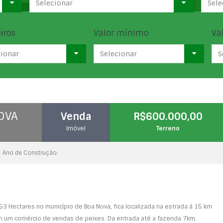
Selecionar
Sele
iros
Valor mínimo
Va
cionar
Selecionar
S
OVA
Venda
R$600.000,00
Imóvel
Terreno
Ano de Construção:
Hectares no município de Boa Nova, fica localizada na estrada á 15 km
tem um comércio de vendas de peixes. Da entrada até a fazenda 7km.