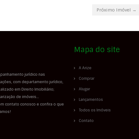
Próximo Imóvel →
Mapa do site
A Arize
panhamento jurídico nas
Comprar
ações, com departamento jurídico,
Alugar
alizado em Direito Imobiliário;
larização de imóveis…
Lançamentos
em contato conosco e confira o que
Todos os Imóveis
iamos!
Contato