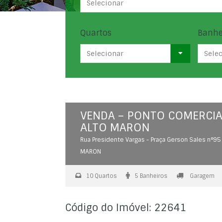
Selecionar
Quartos
Banhe
Selecionar
Sele
VENDA – PONTO COMERCIA
ALTO MARON
Rua Presidente Vargas - Praça Gerson Sales n°95
MARON
10 Quartos
5 Banheiros
Garagem
Código do Imóvel: 22641