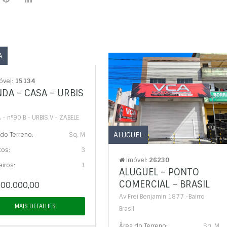
A
óvel:
15134
DA – CASA – URBIS
 - n°90 B - URBIS V - ZABELE
ALUGUEL
do Terreno:
Sq. M
tos:
3
Imóvel:
26230
iros:
1
ALUGUEL – PONTO
COMERCIAL – BRASIL
00.000,00
Av Frei Benjamin 1877 -Bairro
MAIS DETALHES
Brasil
Área do Terreno:
Sq. M