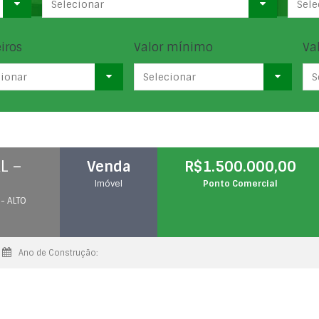
Selecionar
Sele
iros
Valor mínimo
Va
cionar
Selecionar
S
L –
Venda
R$1.500.000,00
Imóvel
Ponto Comercial
 - ALTO
Ano de Construção: