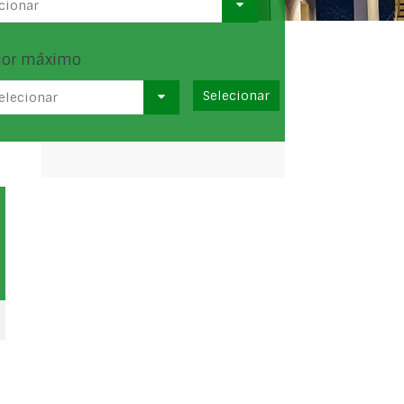
cionar
lor máximo
elecionar