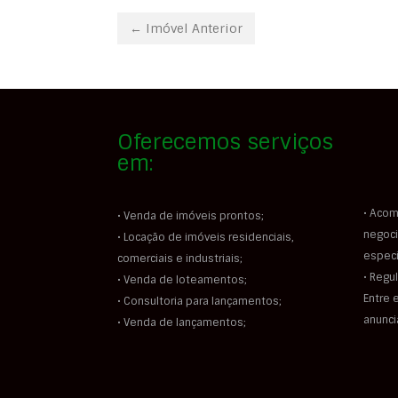
← Imóvel Anterior
Oferecemos serviços
em:
• Acom
• Venda de imóveis prontos;
negoci
• Locação de imóveis residenciais,
especi
comerciais e industriais;
• Regu
• Venda de loteamentos;
Entre 
• Consultoria para lançamentos;
anunc
• Venda de lançamentos;