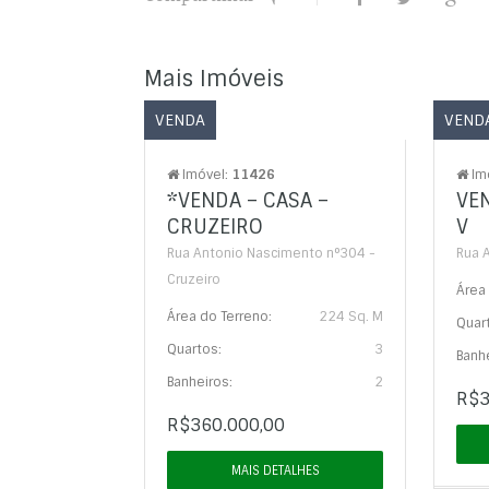
Mais Imóveis
VENDA
VEND
Imóvel:
11426
Im
*VENDA – CASA –
VEN
CRUZEIRO
V
Rua Antonio Nascimento n°304 -
Rua A
Cruzeiro
Área 
Área do Terreno:
224 Sq. M
Quar
Quartos:
3
Banhe
Banheiros:
2
R$3
R$360.000,00
MAIS DETALHES