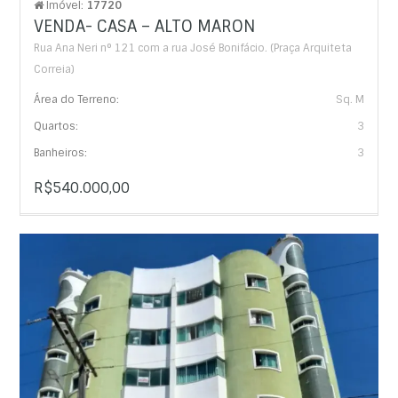
Imóvel:
17720
VENDA- CASA – ALTO MARON
Rua Ana Neri n° 121 com a rua José Bonifácio. (Praça Arquiteta
Correia)
Área do Terreno:
Sq. M
Quartos:
3
Banheiros:
3
R$540.000,00