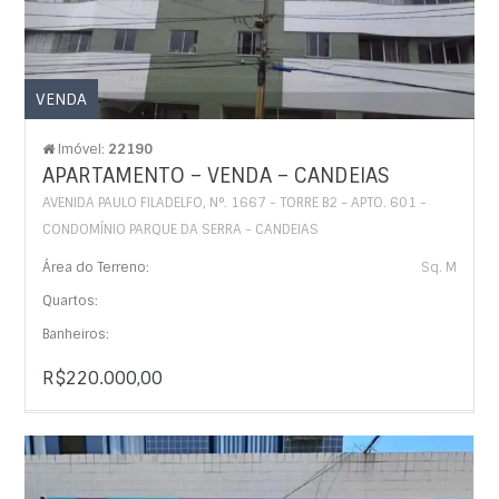
VENDA
Imóvel:
22190
APARTAMENTO – VENDA – CANDEIAS
AVENIDA PAULO FILADELFO, N°. 1667 - TORRE B2 - APTO. 601 -
CONDOMÍNIO PARQUE DA SERRA - CANDEIAS
Área do Terreno:
Sq. M
Quartos:
Banheiros:
R$220.000,00