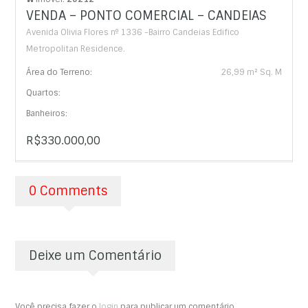
VENDA – PONTO COMERCIAL – CANDEIAS
Avenida Olivia Flores nº 1336 -Bairro Candeias Edifico
Metropolitan Residence.
Área do Terreno:
26,99 m² Sq. M
Quartos:
Banheiros:
R$330.000,00
0 Comments
Deixe um Comentário
Você precisa fazer o
login
para publicar um comentário.