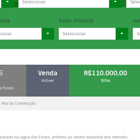
Selecionar
Sele
iros
Valor mínimo
Va
cionar
Selecionar
S
S
Venda
R$110.000,00
Imóvel
Sítio
s Flores
Ano de Construção:
tuada na Lagoa das Flores, próximo ao centro industrial dos imborés.