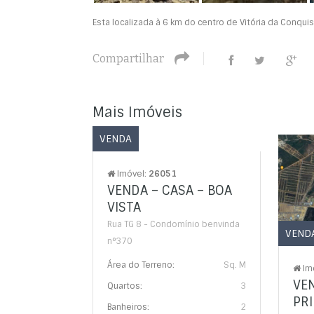
Esta localizada à 6 km do centro de Vitória da Conquis
Compartilhar
Mais Imóveis
VENDA
Imóvel:
26051
VENDA – CASA – BOA
VISTA
Rua TG 8 - Condomínio benvinda
VEND
n°370
Área do Terreno:
Sq. M
Im
VE
Quartos:
3
PR
Banheiros:
2