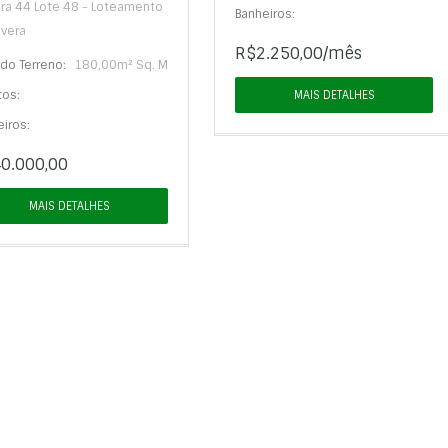
ra 44 Lote 48 - Loteamento
Banheiros:
avera
R$2.250,00/mês
do Terreno:
180,00m² Sq. M
tos:
MAIS DETALHES
iros:
0.000,00
MAIS DETALHES