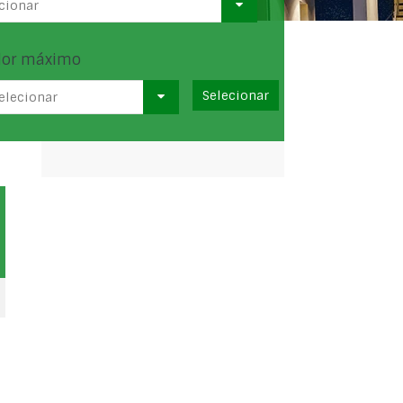
cionar
lor máximo
elecionar