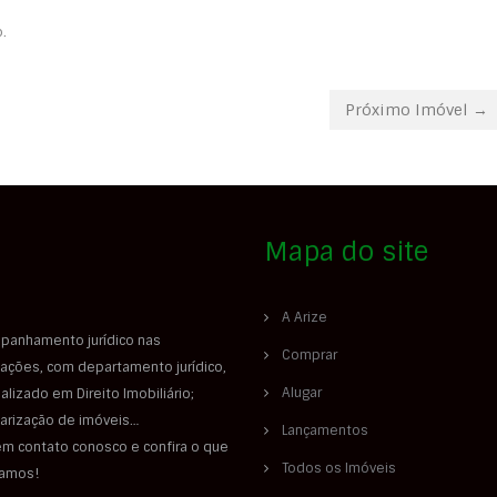
.
Próximo Imóvel →
Mapa do site
A Arize
panhamento jurídico nas
Comprar
ações, com departamento jurídico,
Alugar
alizado em Direito Imobiliário;
larização de imóveis…
Lançamentos
em contato conosco e confira o que
Todos os Imóveis
iamos!