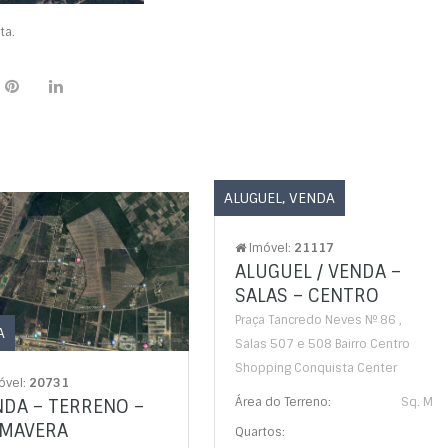
ta.
ALUGUEL
,
VENDA
Imóvel:
21117
ALUGUEL / VENDA –
SALAS – CENTRO
Praça Tancredo Neves Nº 86 ,
A
Salas 507 e 508 Bairro Centro
Shopping Conquista Center
óvel:
20731
Área do Terreno:
Sq. M
NDA – TERRENO –
IMAVERA
Quartos: