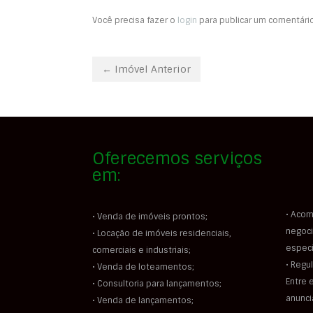
Você precisa fazer o
login
para publicar um comentário
← Imóvel Anterior
Oferecemos serviços
em:
• Acom
• Venda de imóveis prontos;
negoci
• Locação de imóveis residenciais,
especi
comerciais e industriais;
• Regu
• Venda de loteamentos;
Entre 
• Consultoria para lançamentos;
anunc
• Venda de lançamentos;