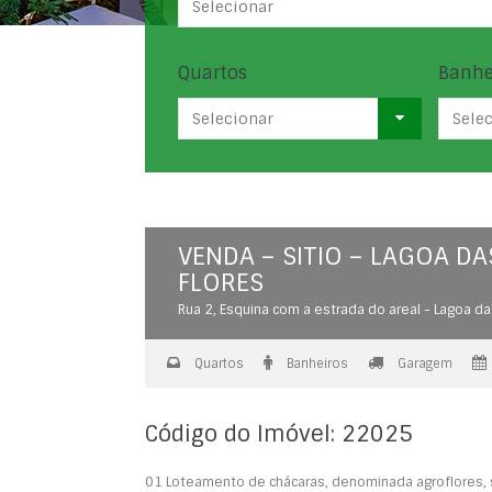
Selecionar
Quartos
Banhe
Selecionar
Sele
VENDA – SITIO – LAGOA DA
FLORES
Rua 2, Esquina com a estrada do areal - Lagoa da
Quartos
Banheiros
Garagem
Código do Imóvel: 22025
01 Loteamento de chácaras, denominada agroflores, si