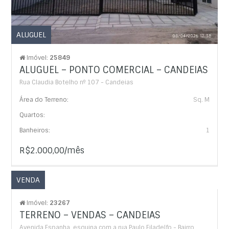
ALUGUEL
Imóvel:
25849
ALUGUEL – PONTO COMERCIAL – CANDEIAS
Rua Claudia Botelho nº 107 - Candeias
Área do Terreno:
Sq. M
Quartos:
Banheiros:
1
R$2.000,00/mês
VENDA
Imóvel:
23267
TERRENO – VENDAS – CANDEIAS
Avenida Espanha, esquina com a rua Paulo Filadelfo - Bairro