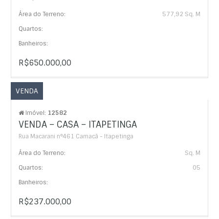
Área do Terreno:
577,92 Sq. M
Quartos:
Banheiros:
R$650.000,00
VENDA
Imóvel:
12582
VENDA – CASA – ITAPETINGA
Rua Macarani n°461 Camacã - Itapetinga
Área do Terreno:
Sq. M
Quartos:
05
Banheiros:
R$237.000,00