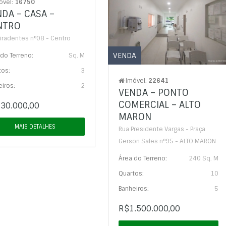
óvel:
16750
DA – CASA –
NTRO
Tiradentes n°08 - Centro
VENDA
do Terreno:
Sq. M
tos:
3
Imóvel:
22641
iros:
2
VENDA – PONTO
COMERCIAL – ALTO
30.000,00
MARON
MAIS DETALHES
Rua Presidente Vargas - Praça
Gerson Sales n°95 - ALTO MARON
Área do Terreno:
240 Sq. M
Quartos:
10
Banheiros:
5
R$1.500.000,00