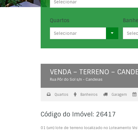
Selecionar
Quartos
Banhe
Selecionar
Sele
VENDA – TERRENO – CANDE
Rua Pôr do Sol s/n - Candeias
Quartos
Banheiros
Garagem
Código do Imóvel: 26417
01 (um) lote de terreno localizado no Loteamento Vist