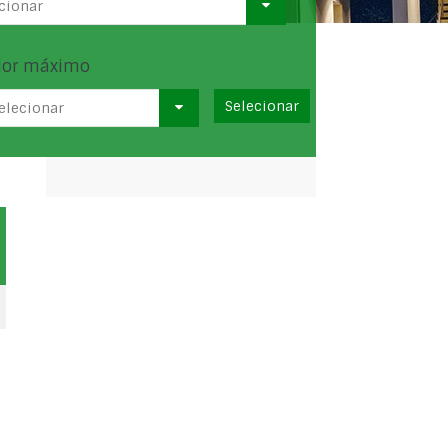
cionar
lor máximo
elecionar