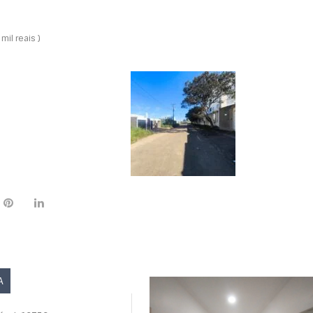
il reais )
A