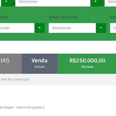
Selecionar
Sele
iros
Valor mínimo
Va
cionar
Selecionar
S
IAS
Venda
R$250.000,00
Imóvel
Terreno
Ano de Construção:
a Alegre – lote H da quadra C