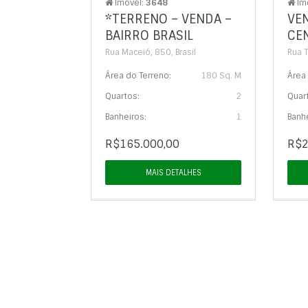
Imóvel:
3648
Im
*TERRENO – VENDA –
VEN
BAIRRO BRASIL
CE
Rua Maceió, 850, Brasil
Rua 
Área do Terreno:
180 Sq. M
Área 
Quartos:
2
Quar
Banheiros:
1
Banhe
R$165.000,00
R$2
MAIS DETALHES