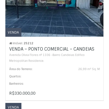
VENDA
Imóvel:
25212
VENDA – PONTO COMERCIAL – CANDEIAS
Avenida Olivia Flores nº 1336 -Bairro Candeias Edifico
Metropolitan Residence.
Área do Terreno:
26,99 m² Sq. M
Quartos:
Banheiros:
R$330.000,00
VENDA