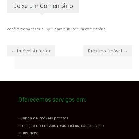
Deixe um Comentário
Você precisa fazer o
login
para publicar um comentário.
← Imóvel Anterior
Próximo Imóvel →
Oferecemos serviços em:
• Venda de imóveis prontos;
• Locação de imóveis residenciais, comerciais e
industriais;