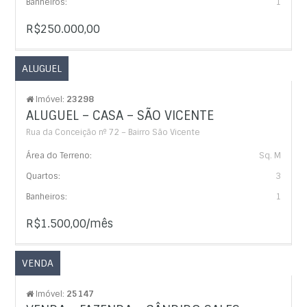
Banheiros:
1
R$250.000,00
ALUGUEL
Imóvel:
23298
ALUGUEL – CASA – SÃO VICENTE
Rua da Conceição nº 72 – Bairro São Vicente
Área do Terreno:
Sq. M
Quartos:
3
Banheiros:
1
R$1.500,00/mês
VENDA
Imóvel:
25147