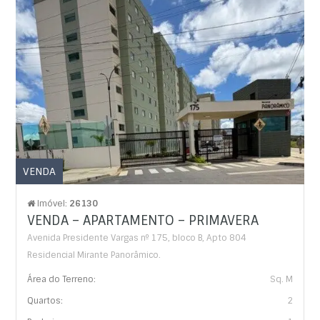
VENDA
Imóvel:
26130
VENDA – APARTAMENTO – PRIMAVERA
Avenida Presidente Vargas nº 175, bloco B, Apto 804
Residencial Mirante Panorâmico.
Área do Terreno:
Sq. M
Quartos:
2