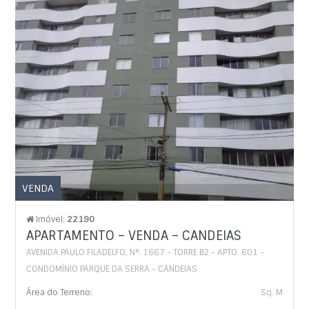
VENDA
Imóvel:
22190
APARTAMENTO – VENDA – CANDEIAS
AVENIDA PAULO FILADELFO, N°. 1667 - TORRE B2 - APTO. 601 -
CONDOMÍNIO PARQUE DA SERRA - CANDEIAS
Área do Terreno:
Sq. M