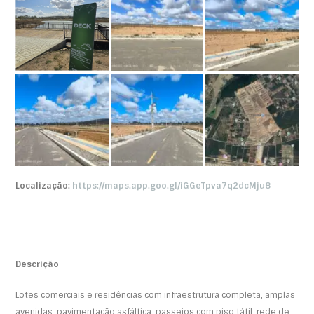
Localização:
https://maps.app.goo.gl/iGGeTpva7q2dcMju8
Descrição
Lotes comerciais e residências com infraestrutura completa, amplas
avenidas, pavimentação asfáltica, passeios com piso tátil, rede de