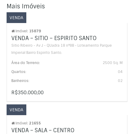
Mais Imóveis
VENDA
Imóvel:
15879
VENDA – SITIO – ESPIRITO SANTO
Sitio Ribeiro - Av J - QUadra 18 n°8B - Loteamento Parque
Imperial Bairro Espirito Santo.
Área do Terreno:
2500 Sq. M
Quartos:
04
Banheiros:
02
R$350.000,00
VENDA
Imóvel:
21655
VENDA – SALA – CENTRO