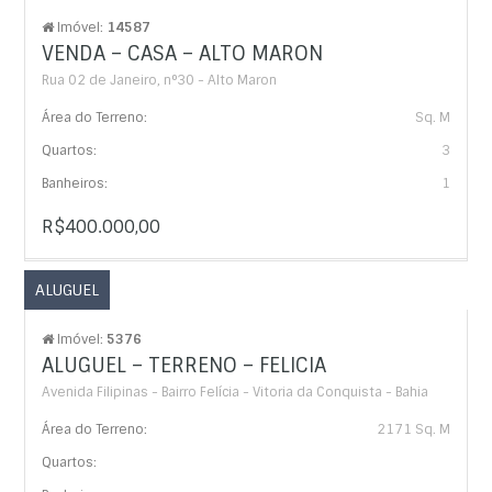
Imóvel:
14587
VENDA – CASA – ALTO MARON
Rua 02 de Janeiro, n°30 - Alto Maron
Área do Terreno:
Sq. M
Quartos:
3
Banheiros:
1
R$400.000,00
ALUGUEL
Imóvel:
5376
ALUGUEL – TERRENO – FELICIA
Avenida Filipinas - Bairro Felícia - Vitoria da Conquista - Bahia
Área do Terreno:
2171 Sq. M
Quartos: