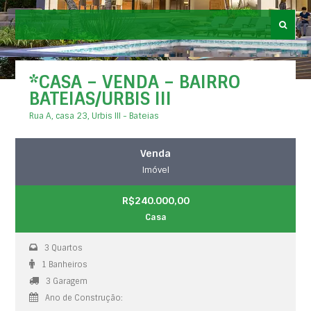
*CASA – VENDA – BAIRRO
BATEIAS/URBIS III
Rua A, casa 23, Urbis III - Bateias
Venda
Imóvel
R$240.000,00
Casa
3 Quartos
1 Banheiros
3 Garagem
Ano de Construção: