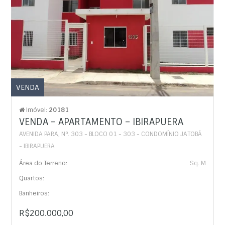
VENDA
Imóvel:
20181
VENDA – APARTAMENTO – IBIRAPUERA
AVENIDA PARA, N°. 303 - BLOCO 01 - 303 - CONDOMÍNIO JATOBÁ
- IBIRAPUERA
Área do Terreno:
Sq. M
Quartos:
Banheiros:
R$200.000,00