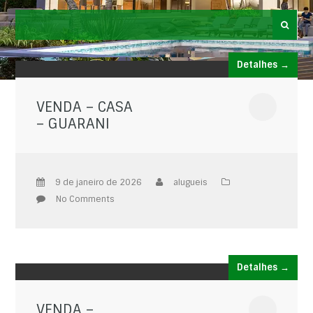
Detalhes →
VENDA – CASA
– GUARANI
9 de janeiro de 2026
alugueis
No Comments
Detalhes →
VENDA –