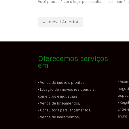
Você precisa fazer o
login
para publicar um comentário
← Imóvel Anterior
Oferecemos serviços
em:
• Acom
• Venda de imóveis prontos;
negoci
• Locação de imóveis residenciais,
especi
comerciais e industriais;
• Regu
• Venda de loteamentos;
Entre 
• Consultoria para lançamentos;
anunc
• Venda de lançamentos;