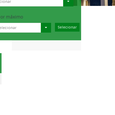
cionar
lor máximo
elecionar