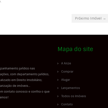
.
Próximo Imóvel →
Mapa do site
A Arize
panhamento jurídico nas
Comprar
ações, com departamento jurídico,
Alugar
alizado em Direito Imobiliário;
larização de imóveis…
Lançamentos
em contato conosco e confira o que
Todos os Imóveis
iamos!
Contato