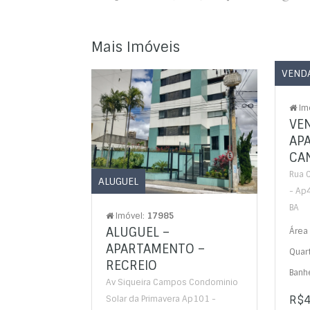
Mais Imóveis
VEND
Im
VE
AP
CA
Rua C
ALUGUEL
- Ap4
BA
Imóvel:
17985
ALUGUEL –
Área 
APARTAMENTO –
Quar
RECREIO
Banhe
Av Siqueira Campos Condominio
R$4
Solar da Primavera Ap101 -