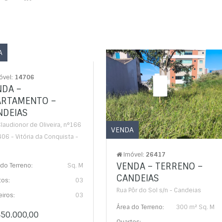
A
óvel:
14706
NDA –
ARTAMENTO –
NDEIAS
laudionor de Oliveira, n°166
VENDA
06 - Vitória da Conquista -
Imóvel:
26417
VENDA – TERRENO –
do Terreno:
Sq. M
CANDEIAS
tos:
03
Rua Pôr do Sol s/n - Candeias
iros:
03
Área do Terreno:
300 m² Sq. M
50.000,00