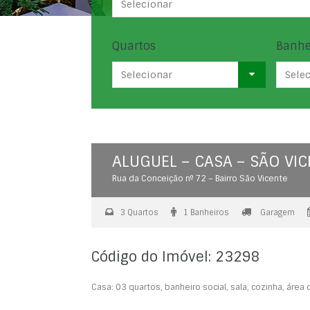
Selecionar
Quartos
Banhe
Selecionar
Sele
ALUGUEL – CASA – SÃO VI
Rua da Conceição nº 72 – Bairro São Vicente
3 Quartos
1 Banheiros
Garagem
Código do Imóvel: 23298
Casa: 03 quartos, banheiro social, sala, cozinha, área