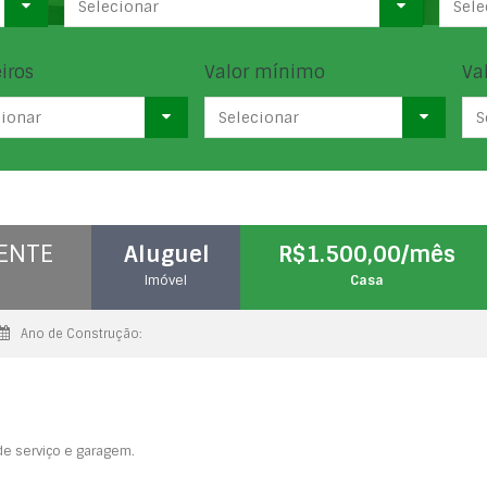
Selecionar
Sele
iros
Valor mínimo
Va
cionar
Selecionar
S
CENTE
Aluguel
R$1.500,00/mês
Imóvel
Casa
Ano de Construção:
 de serviço e garagem.