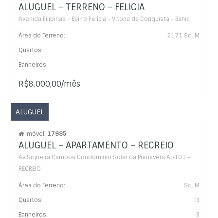
ALUGUEL – TERRENO – FELICIA
Avenida Filipinas - Bairro Felícia - Vitoria da Conquista - Bahia
Área do Terreno:
2171 Sq. M
Quartos:
Banheiros:
R$8.000,00/mês
ALUGUEL
Imóvel:
17985
ALUGUEL – APARTAMENTO – RECREIO
Av Siqueira Campos Condominio Solar da Primavera Ap101 -
RECREIO
Área do Terreno:
Sq. M
Quartos:
3
Banheiros:
3