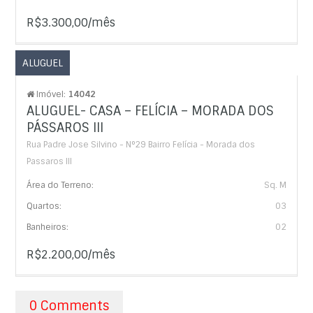
R$3.300,00/mês
ALUGUEL
Imóvel:
14042
ALUGUEL- CASA – FELÍCIA – MORADA DOS
PÁSSAROS III
Rua Padre Jose Silvino - N°29 Bairro Felícia - Morada dos
Passaros III
Área do Terreno:
Sq. M
Quartos:
03
Banheiros:
02
R$2.200,00/mês
0 Comments