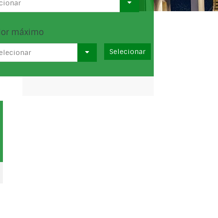
cionar
lor máximo
elecionar