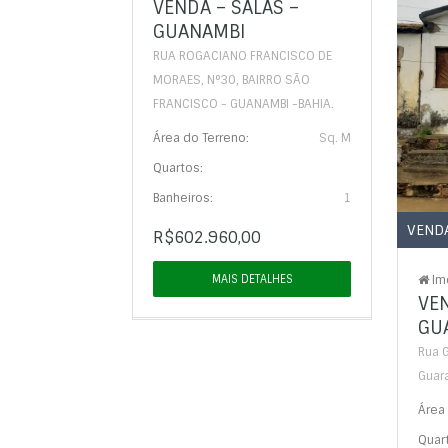
VENDA – SALAS –
GUANAMBI
RUA ROGACIANO FRANCISCO DE
MORAES, N°30, BAIRRO SÃO
FRANCISCO - GUANAMBI -BAHIA.
Área do Terreno:
Sq. M
Quartos:
Banheiros:
1
VEND
R$602.960,00
MAIS DETALHES
Im
VEN
GU
Rua G
Guar
Área 
Quar