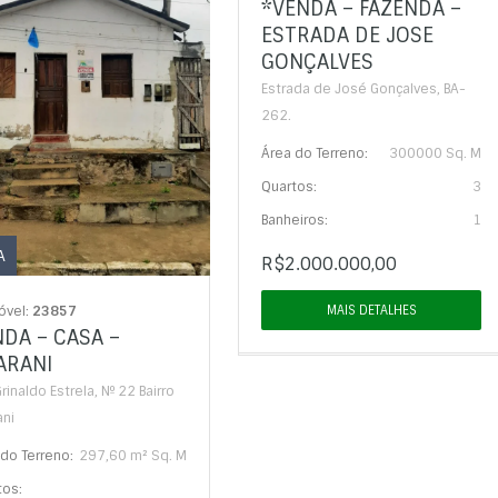
*VENDA – FAZENDA –
ESTRADA DE JOSE
GONÇALVES
Estrada de José Gonçalves, BA-
262.
Área do Terreno:
300000 Sq. M
Quartos:
3
Banheiros:
1
A
R$2.000.000,00
óvel:
23857
MAIS DETALHES
DA – CASA –
ARANI
rinaldo Estrela, Nº 22 Bairro
ani
do Terreno:
297,60 m² Sq. M
tos: