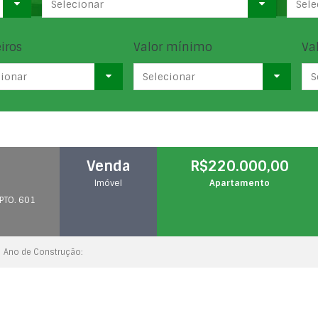
Selecionar
Sele
iros
Valor mínimo
Va
cionar
Selecionar
S
Venda
R$220.000,00
Imóvel
Apartamento
APTO. 601
Ano de Construção: