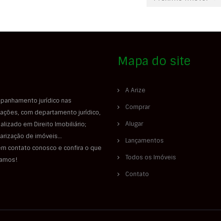
Mapa do site
A Arize
panhamento jurídico nas
Comprar
ações, com departamento jurídico,
Alugar
alizado em Direito Imobiliário;
larização de imóveis…
Lançamentos
em contato conosco e confira o que
Todos os Imóveis
iamos!
Contato