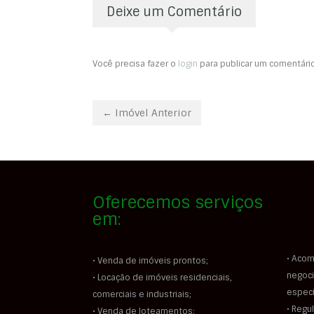
Deixe um Comentário
Você precisa fazer o
login
para publicar um comentário
← Imóvel Anterior
Oferecemos serviços
em:
• Acom
• Venda de imóveis prontos;
negoci
• Locação de imóveis residenciais,
especi
comerciais e industriais;
• Regu
• Venda de loteamentos;