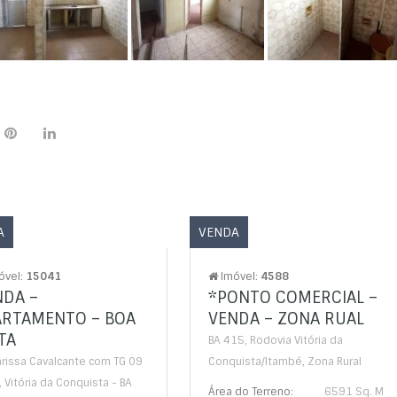
A
VENDA
óvel:
15041
Imóvel:
4588
NDA –
*PONTO COMERCIAL –
ARTAMENTO – BOA
VENDA – ZONA RUAL
TA
BA 415, Rodovia Vitória da
arissa Cavalcante com TG 09
Conquista/Itambé, Zona Rural
, Vitória da Conquista - BA
Área do Terreno:
6591 Sq. M