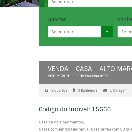
Selecionar
Quartos
Banhe
Selecionar
Sele
VENDA – CASA – ALTO MA
ALTO MARON - Rua do Pracinha n°92
3 Quartos
3 Banheiros
1 Garagem
Código do Imóvel: 15666
Casa de dois pavimentos:
Casas com entrada individual, Casa terreá com 03 quar