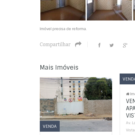
Imóvel precisa de reforma.
Compartilhar
Mais Imóveis
VEND
Im
VE
AP
VIS
Av. L
VENDA
Vista