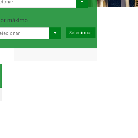
cionar
lor máximo
elecionar