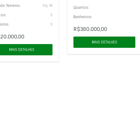
do Terreno:
Sq. M
Quartos:
tos:
3
Banheiros:
iros:
3
R$380.000,00
20.000,00
MAIS DETALHES
MAIS DETALHES