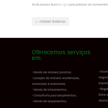
Você precisa fazer o
login
para publicar um comentário
← Imóvel Anterior
Oferecemos serviços
em:
• Acom
• Venda de imóveis prontos;
negoci
• Locação de imóveis residenciais,
especi
comerciais e industriais;
• Regu
• Venda de loteamentos;
Entre 
• Consultoria para lançamentos;
anunc
• Venda de lançamentos;