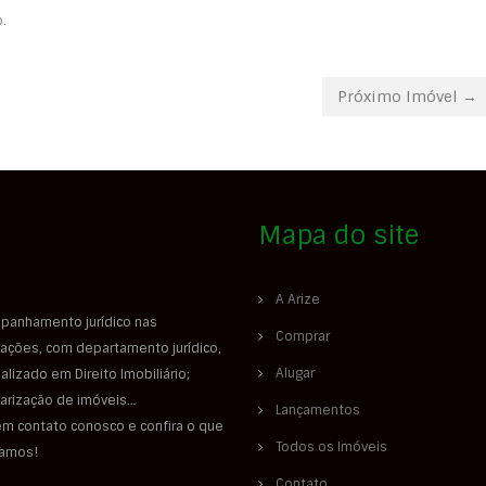
.
Próximo Imóvel →
Mapa do site
A Arize
panhamento jurídico nas
Comprar
ações, com departamento jurídico,
Alugar
alizado em Direito Imobiliário;
larização de imóveis…
Lançamentos
em contato conosco e confira o que
Todos os Imóveis
iamos!
Contato