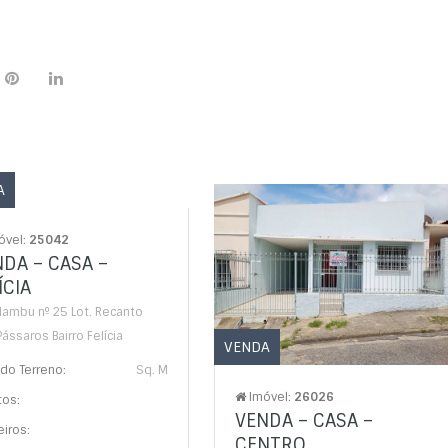
A
óvel:
25042
DA – CASA –
ÍCIA
Nambu nº 25 Lot. Recanto
ássaros Bairro Felícia
VENDA
do Terreno:
Sq. M
Imóvel:
26026
tos:
VENDA – CASA –
iros:
CENTRO