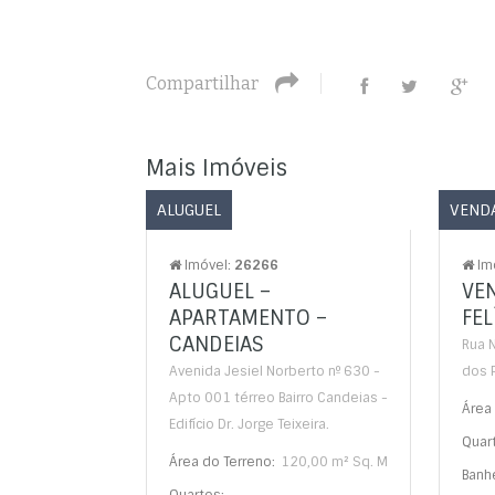
Compartilhar
Mais Imóveis
ALUGUEL
VEND
Imóvel:
26266
Im
ALUGUEL –
VEN
APARTAMENTO –
FEL
CANDEIAS
Rua 
Avenida Jesiel Norberto nº 630 -
dos P
Apto 001 térreo Bairro Candeias -
Área 
Edifício Dr. Jorge Teixeira.
Quar
Área do Terreno:
120,00 m² Sq. M
Banhe