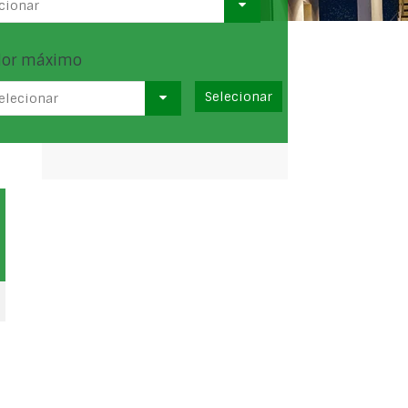
cionar
lor máximo
elecionar