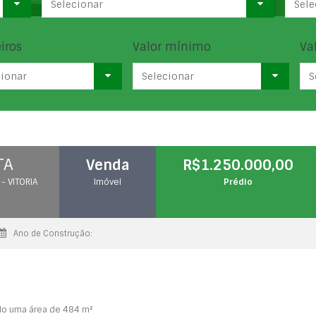
Selecionar
Sele
iros
Valor mínimo
Va
cionar
Selecionar
S
TA
Venda
R$1.250.000,00
 - VITORIA
Imóvel
Prédio
Ano de Construção:
do uma área de 484 m²