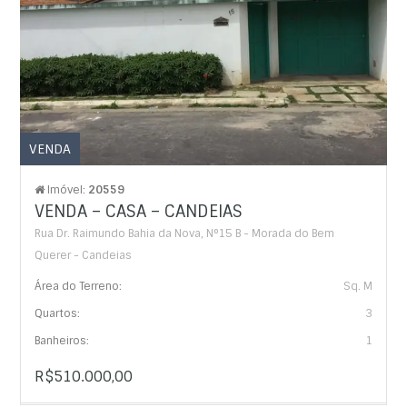
VENDA
Imóvel:
20559
VENDA – CASA – CANDEIAS
Rua Dr. Raimundo Bahia da Nova, N°15 B - Morada do Bem
Querer - Candeias
Área do Terreno:
Sq. M
Quartos:
3
Banheiros:
1
R$510.000,00