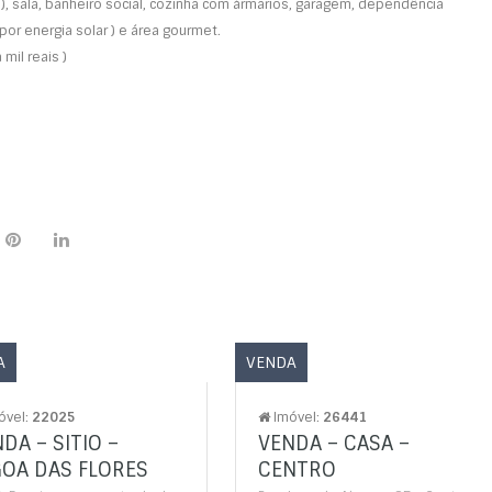
), sala, banheiro social, cozinha com ármarios, garagem, dependência
por energia solar ) e área gourmet.
mil reais )
A
VENDA
óvel:
22025
Imóvel:
26441
DA – SITIO –
VENDA – CASA –
GOA DAS FLORES
CENTRO