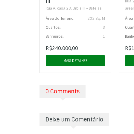
III
Rua 
Rua A, casa 23, Urbis III - Bateias
areal
Área do Terreno:
202 Sq. M
Área 
Quartos:
3
Quar
Banheiros:
1
Banhe
R$240.000,00
R$1
MAIS DETALHES
0 Comments
Deixe um Comentário