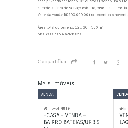
casa p/ venda contendo: 02 quartos ( sendo um suíte 
completa, área de serviço coberta, piscina ( aquecida 
Valor da venda: R$790.000,00 ( setecentos e noventa 
Área total do terreno: 12 x 30 = 360 m²
obs: casa não é averbarda
Compartilhar
Mais Imóveis
VENDA
VEND
Imóvel:
4619
Im
*CASA – VENDA –
VEN
BAIRRO BATEIAS/URBIS
LA