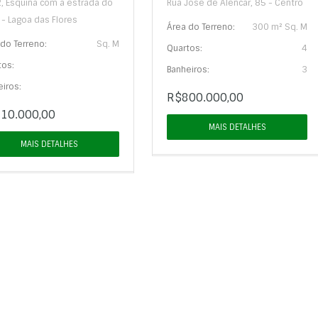
2, Esquina com a estrada do
Rua Jose de Alencar, 85 - Centro
 - Lagoa das Flores
Área do Terreno:
300 m² Sq. M
do Terreno:
Sq. M
Quartos:
4
tos:
Banheiros:
3
iros:
R$800.000,00
10.000,00
MAIS DETALHES
MAIS DETALHES