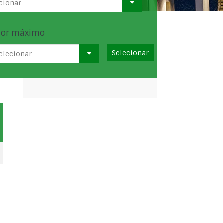
cionar
lor máximo
elecionar