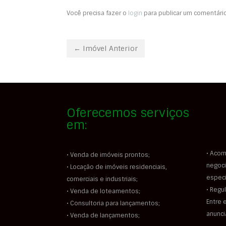
Você precisa fazer o
login
para publicar um comentário
← Imóvel Anterior
Oferecemos serviços
em:
• Acom
• Venda de imóveis prontos;
negoci
• Locação de imóveis residenciais,
especi
comerciais e industriais;
• Regu
• Venda de loteamentos;
Entre 
• Consultoria para lançamentos;
anunc
• Venda de lançamentos;