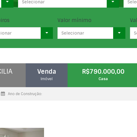
Selecionar
Sele
iros
Valor mínimo
Va
cionar
Selecionar
S
ILIA
Venda
R$790.000,00
Imóvel
Casa
Ano de Construção: