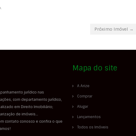
.
Próximo Imóvel →
Mapa do site
A Arize
panhamento jurídico nas
Comprar
ações, com departamento jurídico,
Alugar
alizado em Direito Imobiliário;
larização de imóveis…
Lançamentos
em contato conosco e confira o que
Todos os Imóveis
iamos!