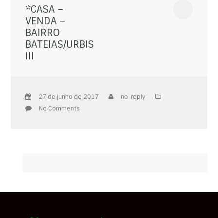
*CASA –
VENDA –
BAIRRO
BATEIAS/URBIS
III
27 de junho de 2017
no-reply
No Comments