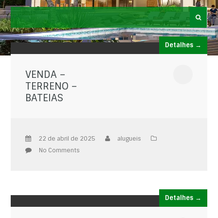
Detalhes →
VENDA –
TERRENO –
BATEIAS
22 de abril de 2025
alugueis
No Comments
Detalhes →