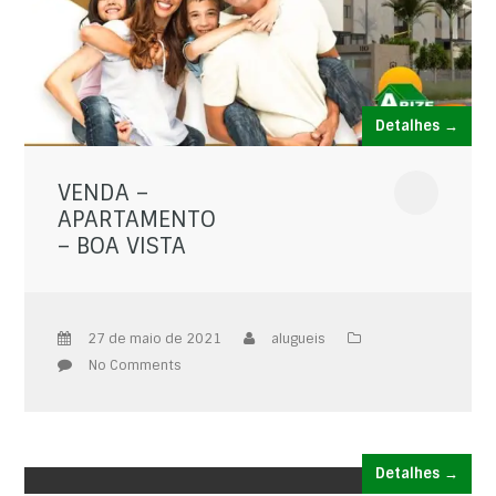
Detalhes →
VENDA –
APARTAMENTO
– BOA VISTA
27 de maio de 2021
alugueis
No Comments
Detalhes →